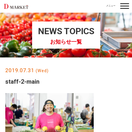
togg
navi
NEWS TOPICS
お知らせ一覧
2019.07.31
(Wed)
staff-2-main