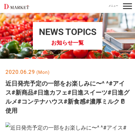
togg
navi
NEWS TOPICS
お知らせ一覧
2020.06.29
(Mon)
近日発売予定の一部をお楽しみに〜^ ^#アイ
ス#新商品#日進カフェ#日進スイーツ#日進グ
ルメ#コンテナハウス#新食感#濃厚ミルク🥛
使用